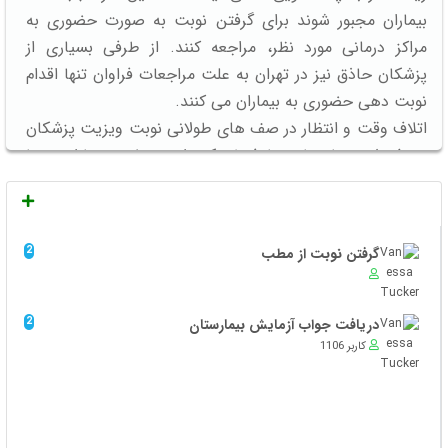
بیماران مجبور شوند برای گرفتن نوبت به صورت حضوری به
مراکز درمانی مورد نظر، مراجعه کنند. از طرفی بسیاری از
پزشکان حاذق نیز در تهران به علت مراجعات فراوان تنها اقدام
نوبت دهی حضوری به بیماران می کنند.
اتلاف وقت و انتظار در صف های طولانی نوبت ویزیت پزشکان
و پذیرش بیمارستان ها فقط یکی از معضلات بیماران و یا
همراهان آن ها است. تعطیلی کسب و کار، تهیه بلیط،
خستگی مسافرت، هزینه اقامت، هزینه رفت و برگشت و همراه
داشتن بیمار از دیگر معضلاتی است که شخص با آن ها مواجه
گرفتن نوبت از مطب
2
می شود. و اگر در این بین بعد از صرف تمامی این هزینه ها
شخص قادر به گرفتن نوبت هم نشود و یا نوبت وی به چند روز
یا چند ماه آینده موکول شود، مشکلات برای شخص بیمار و
دریافت جواب آزمایش بیمارستان
2
همراه وی دوچندان خواهد شد. در این حالت بیمار و همراه وی
کاربر 1106
احتمالا مجبور خواهند بود این زمان را در تهران سپری کنند و یا
به شهر خود بازگشته و در موعد مقرر مجددا به مرکز درمانی
مورد نظر مراجعه کنند.