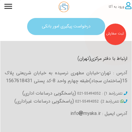
ورود به آکا
درخواست پیگیری امور بانکی
ثبت سفارش
ارتباط با دفتر مرکزی(تهران)
آدرس : تهران-خیابان مطهری نرسیده به خیابان شریعتی پلاک
15(ساختمان سجاد)طبقه چهارم واحد 8-کد پستی 1567618431
(پاسخگویی درساعات اداری)
تلفن(خط 1) : 55494352-021
(پاسخگویی درساعات غیراداری)
تلفن(خط 2): 55494352-021
آدرس ایمیل : info
myaka.ir