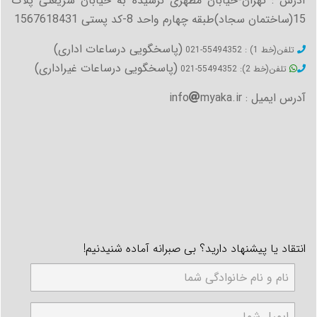
آدرس : تهران-خیابان مطهری نرسیده به خیابان شریعتی پلاک
15(ساختمان سجاد)طبقه چهارم واحد 8-کد پستی 1567618431
(پاسخگویی درساعات اداری)
تلفن(خط 1) : 55494352-021
(پاسخگویی درساعات غیراداری)
تلفن(خط 2): 55494352-021
آدرس ایمیل : info
myaka.ir
انتقاد یا پیشنهاد دارید؟ بی صبرانه آماده شنیدنیم!