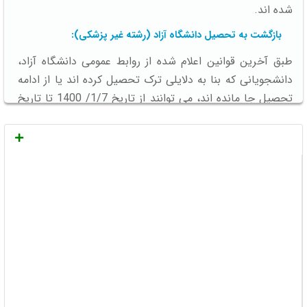
شده اند.
بازگشت به تحصیل دانشگاه آزاد (رشته غیر پزشکی):
طبق آخرین قوانین اعلام شده از روابط عمومی دانشگاه آزاد،
دانشجویانی که بنا به دلایلی ترک تحصیل کرده اند یا از ادامه
تحصیل جا مانده اند، می توانند از تاریخ 1/7/ 1400 تا تاریخ
31/6/1401 به واحد اداری دانشگاه مراجعه کنند و غیبت خود
را از دانشگاه به عنوان مرخصی بدون صنوات رد کنند و به ادامه
تحصیل باز گردند.
انصراف از تحصیل
برای مقطع کارشناسی روزانه:
لازم به ذکر است این شرایط شامل دانشجویانی که فقط واحد
پایان نامه و مقاله باقی مانده است نمی شود این دانشجویان
بر اساس جنسیت و نوع دانشگاه باید برای آن ها کمسیون
تشکیل شود و نتیجه به آن ها اعلام می شود.
جریمه بازگشت به تحصیل دانشگاه آزاد و پیام نور (رشته غیر