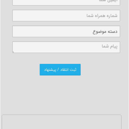
به اداره پست مراجعه کنند.
در صورت گم شدن کارت سوخت چه کنیم؟
در صورتی که کارت سوخت شما مفقود شده است برای
جلوگیری از مصرف سهمیه بنزین آن باید با همراه داشتن کارت
شناسایی خودرو و مدارک هویتی مالک خودرو به یکی از دفاتر
خدمات امور مشترکین (واقع در دفاتر پستی یا پلیس +10)
مراجعه نمایید و ضمن اعلام گم شدن کارت سوخت خودروی
خود برای دریافت المثنی کارت سوخت اقدام نمایید.
مجموعه
آکا
جهت سهولت انجام امور اداری شما
سرویس
دریافت کارت سوخت
را جز خدمات خود قرار داده است.
ثبت درخواست