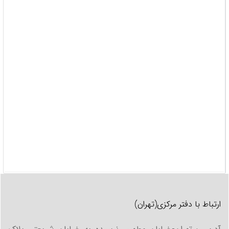
7) برگ پرداخت عوارض شهرداری
8)سند معرفی نهاد ترخیص خودرو
دلایل
توقیف خودرو
:
1) تصادف
2)
توقیف خودرو
به دلیل بدحجابی:
در این صورت خودرو توسط پلیس امنیت توقیف می شود.
برای
رفع توقیف
مالک ماشین به همراه مدارک کامل خودرو به
پلیس امنیت مراجعه کرده. اصولا در این حالت از مالک خودرو
تعهد گرفته میشود و خودرو آزاد می شود.
3) جریمه و حرکت های نمایشی:
در این صورت مالک خودرو باید به دادسرا و درخواست از شعبه
دادسرا یا دادگاه، بعد از تایید به دستور ایشان آزاد می شود.
ارتباط با دفتر مرکزی(تهران)
4) طلب: