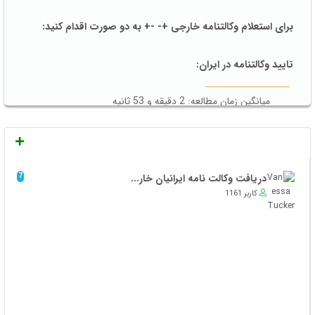
برای
استعلام وکالتنامه خارجی
+- -+ به دو صورت اقدام کنید:
تایید وکالتنامه در ایران:
میانگین زمان مطالعه: 2 دقیقه و 53 ثانیه
در این مقاله قصد داریم تمامی موارد مربوط به
تایید وکالتنامه
را به صورت کلی توضیح دهیم.امیدوارم از خواندن این مقاله
دریافت وکالت نامه ایرانیان خار...
7
لذت ببرید.
کاربر 1161
وکالتنامه
چیست؟
وکالت نامه یک نوع سند است که شخص، فرد دیگری را به
عنوان مسئول یکسری کارهای از پیش تعیین شده قرار می
دهد.
به شخصی که وکالت میدهد موکل گفته می شود و به شخصی