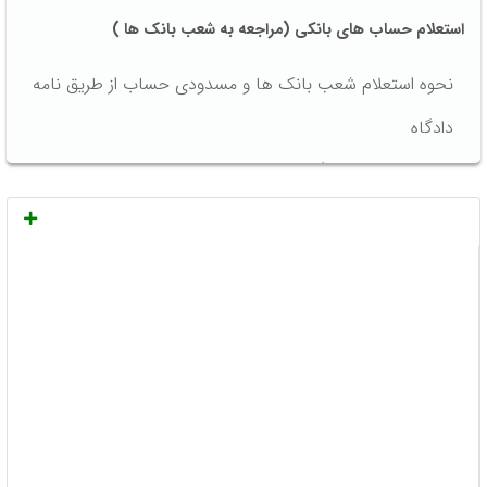
استعلام حساب های بانکی (مراجعه به شعب بانک ها )
نحوه استعلام شعب بانک ها و مسدودی حساب از طریق نامه
دادگاه
نمونه متن نامه دادگاه جهت استعلام حساب های بانکی
شخصی (خوانده/محکوم علیه)
واریز و برداشت پول از حساب مسدود شده
استعلام خطوط تلفن (مخابرات)
میانگین زمان مطالعه: 10 دقیقه و 36 ثانیه
دارایی به چه چیزی های گفته می شود؟