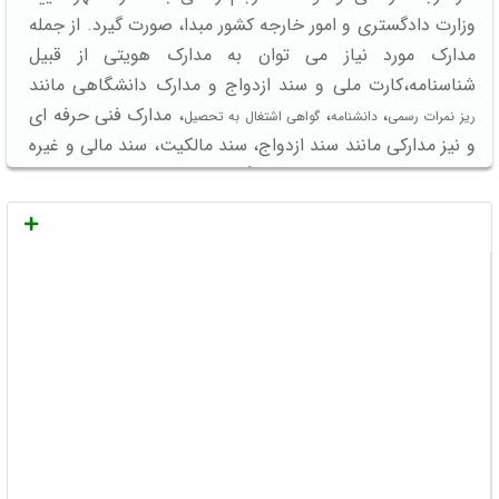
وزارت دادگستری و امور خارجه کشور مبدا، صورت گیرد. از جمله
مدارک مورد نیاز می توان به مدارک هویتی از قبیل
شناسنامه،کارت ملی و سند ازدواج و مدارک دانشگاهی مانند
،
،
، مدارک فنی حرفه ای
ریز نمرات رسمی
دانشنامه
گواهی اشتغال به تحصیل
و نیز مدارکی مانند سند ازدواج، سند مالکیت، سند مالی و غیره
اشاره کرد که با توجه
(توریستی، تحصیلی، مهاجرتی،
نوع ویزا
کاری،بورسیه و غیره) و نیز قوانین کشور مقصد، ممکن است به
ترجمه آن ها نیاز داشته باشید.
بنابراین در مرحله اول شما باید ببینید کدام یک از مدارک خود
را برای ترجمه نیاز دارید.
در مرحله بعد با توجه به کشور مقصد، باید بدانید که سفارت
کشور مقصد ترجمه مدارک را با چه زبانی از شما می خواهد.
و در گام بعدی شما باید مدارک مورد نظر خود را به یک دفتر
ترجمه رسمی تحویل دهید و از او بخواهید ترجمه ها را به
صورت رسمی و با مهر دادگستری و وزارت خارجه برای شما
تهیه کند (اکثر دفاتر ترجمه رسمی، تاییدیه دادگستری و