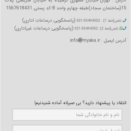
آدرس : تهران-خیابان مطهری نرسیده به خیابان شریعتی پلاک
نمی باشد و هر کدام قواعد و قوانین خاص خود را دارند.
15(ساختمان سجاد)طبقه چهارم واحد 8-کد پستی 1567618431
بنابراین لازم است برای گرفتن تایید و ترجمه مدارک مطابق
(پاسخگویی درساعات اداری)
قوانین سفارتخانه مورد نظر اقدام نمایید.
تلفن(خط 1) : 55494352-021
(پاسخگویی درساعات غیراداری)
بنابراین برای تایید مدارک لازم است که :
تلفن(خط 2): 55494352-021
1- از نحوه پذیرش سفارتخانه موردنظر مطلع شوید. پذیرش
آدرس ایمیل : info
myaka.ir
اکثر سفارتخانه ها با تعیین وقت قبلی امکان پذیر است که
ممکن است به صورت ایمیلی یا روش‌های دیگر باشد. لازم
است برای اطلاع دقیق از نحوه پذیرش و گرفتن وقت قبلی به
وب سایت سفارتخانه مربوط مراجعه نمایید و شرایط مربوط را
مطالعه نمایید و سپس مطابق آن اقدام نمایید.
2- پس از مطالعه شرایط و نحوه پذیرش برای گرفتن نوبت
قبلی اقدام کنید.
3- پس از آن در تاریخ و ساعت تعیین شده شما (یا نماینده
انتقاد یا پیشنهاد دارید؟ بی صبرانه آماده شنیدنیم!
شما) به همراه مدارک ترجمه شده، اصل مدارک، و هزینه تایید
مدارک (که عموماً به صورت یورو یا دلار به ازای هر مدرک و با
توجه به نوع سفارتخانه دریافت می گردد) به سفارت‌های مورد