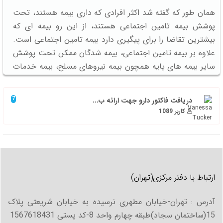
همان طور که گفته شد اکثر افرادی که داری بیمه هستند، تحت
پوشش بیمه تامین اجتماعی هستند، از این رو بیمه ای که
بیشترین تقاضا را برای پیگیری دارد بیمه تامین اجتماعی است.
علاوه بر بیمه تامین اجتماعی، بیمه شدگان ممکن تحت پوشش
سایر بیمه های پایه همچون بیمه نیروهای مسلح، بیمه خدمات
درمانی (بیمه سلامت) و یا بیمه کمیته امداد باشند.
در موارد بسیاری شخص ممکن است نیاز پیدا کند که به جمع
دریافت فاکتور دارو جهت ارائه ب...
7
آوری سوابق بیمه ای خود بپردازد. در حال حاضر جمع آوری
کاربر 1089
سوابق بیمه ای بدون مراجعه حضوری به سازمان تامین اجتماعی
و به صورت الکترونیکی امکان پذیر است اما در صورتی که
اطلاعات شما در سامانه مورد نظر (www.tamin.ir) تایید نشد،
یا به منظور رسیدگی به اعتراض ها و یا به هر دلیلی دیگری
برای پیگیری کار بیمه ای خود نیاز به مراجعه حضوری به سازمان
ارتباط با دفتر مرکزی(تهران)
داشتید می توانید با ارائه مدارک مورد نیاز برای پیگیری و
استعلام سوابق بیمه ای خود به یکی از شعبه های بیمه تامین
آدرس : تهران-خیابان مطهری نرسیده به خیابان شریعتی پلاک
اجتماعی (و سایر بیمه ها) مراجعه کنید. و یا اینکه از
15(ساختمان سجاد)طبقه چهارم واحد 8-کد پستی 1567618431
سرویس