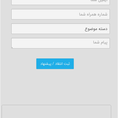
شما داشت؟
5- کار برد عملی تحقیق شما چیست؟
6- از نظر شما کدام قسمت از یافته هاتون جالب تر است؟
7- در مراحل انجام پژوهش با چه موانع و سختی هایی رو به رو
شدید؟
8- مهم ترین دست آورد شما از این پژوهش چی بوده است؟
پیشنهاد مطالعه:
تایید پروپوزال
به طور کلی فرمت مقاله یا همان ساختار مقاله های علمی چگونه
است؟
1- صفحه عنوان:
نام نویسندگان و درجه علمی آن ها
درج ایمیل نویسنده مسئول چکیده
کلید واژه یا کلمات کلیدی