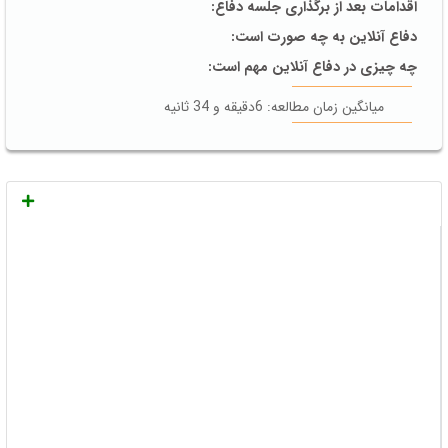
اقدامات بعد از برگذاری جلسه دفاع:
دفاع آنلاین به چه صورت است:
چه چیزی در دفاع آنلاین مهم است:
میانگین زمان مطالعه: 6دقیقه و 34 ثانیه
دفاع:
یکی از پر استرس ترین موقعیت ها انجام
جلسه دفاع
، پایان
نامه است. که همه ی دانشجویان مقاطع ارشد و بالاتر آن را
تجربه می کنند.
پایان نامه
یک طرف و
دفاع
از پایان نامه یک طرف، اگرچه این
جلسه را پشت سر نگذاریم همه ی زحمات شما به باد می رود.
پروپزال را خود اساتید بررسی می کنند یا ما باید دفاع کنیم؟
در مقطع
ارشد
بعضی از دانشگاه ها، ازشما می خواهند که
حضوری دفاع کنید.
یکسری دیگر از دانشگاه ها جلسه تشکیل می دهند و
پروپوزال